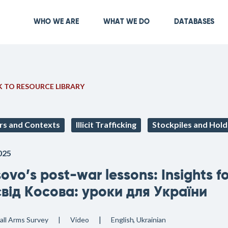
Skip
to
Main navigation
WHO WE ARE
WHAT WE DO
DATABASES
main
content
 TO RESOURCE LIBRARY
rs and Contexts
Illicit Trafficking
Stockpiles and Hold
025
ovo’s post-war lessons: Insights f
від Косова: уроки для України
all Arms Survey
Video
English
Ukrainian