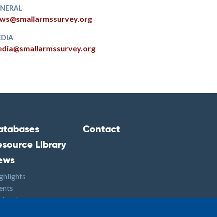
NERAL
ws@smallarmssurvey.org
DIA
dia@smallarmssurvey.org
atabases
Contact
ooter2
Footer3
esource Library
ews
ghlights
ents
dcasts