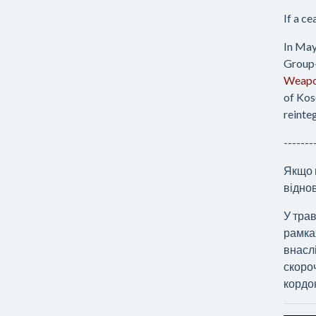
If a c
In May
Group—
Weapon
of Kos
reinte
-------
Якщо 
відно
У трав
рамках
внаслі
скоро
кордон