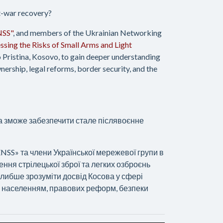
st-war recovery?
NSS"
, and members of the Ukrainian Networking
ssing the Risks of Small Arms and Light
 Pristina, Kosovo, to gain deeper understanding
nership, legal reforms, border security, and the
а зможе забезпечити стале післявоєнне
ENSS» та члени Української мережевої групи в
ння стрілецької зброї та легких озброєнь
 глибше зрозуміти досвід Косова у сфері
м населенням, правових реформ, безпеки