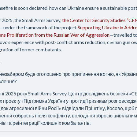
easefire is soon declared, how can Ukraine ensure a sustainable po
 2025, the Small Arms Survey,
the Center for Security Studies “CE
under the framework of the project
Supporting Ukraine in Addre
s Proliferation from the Russian War of Aggression
—travelled to
ovo’s experience with post-conflict arms reduction, civilian gun ow
gration of former combatants.
-
незабаром буде оголошено про припинення вогню, як Україн
влення?
ні 2025 року Small Arms Survey, Центр досліджень безпеки «C
 проєкту «Підтримка України у протидії ризикам розповсюдже
док агресивної війни Росії» відвідали Пріштіну, Косово, щоб
чення озброєнь після конфлікту, володіння зброєю цивільни
ів та реінтеграції колишніх комбатантів.