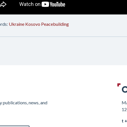
rds:
Ukraine
Kosovo
Peacebuilding
C
y publications, news, and
Ma
12
t 